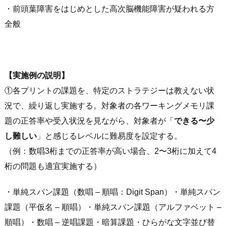
・前頭葉障害をはじめとした高次脳機能障害が疑われる方
全般
【実施例の説明】
①各プリントの課題を、特定のストラテジーは教えない状
況で、繰り返し実施する。対象者の各ワーキングメモリ課
題の正答率や受入状況を見ながら、対象者が「
できる〜少
し難しい
」と感じるレベルに難易度を設定する。
（例：数唱3桁までの正答率が高い場合、2〜3桁に加えて4
桁の問題も適宜実施する）
・単純スパン課題（数唱 – 順唱：Digit Span）・単純スパン
課題（平仮名 – 順唱）・単純スパン課題（アルファベット –
順唱）・数唱 – 逆唱課題・暗算課題・ひらがな文字並び替