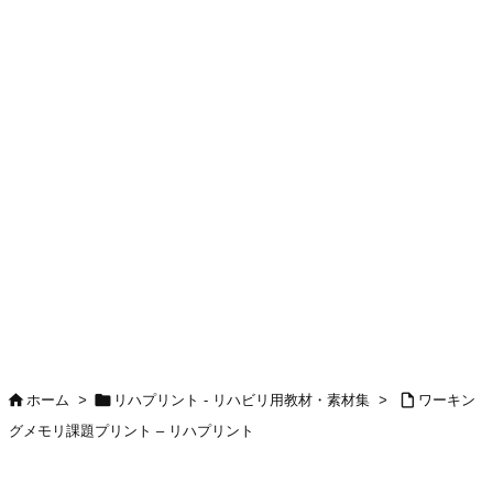



ホーム
>
リハプリント - リハビリ用教材・素材集
>
ワーキン
グメモリ課題プリント – リハプリント