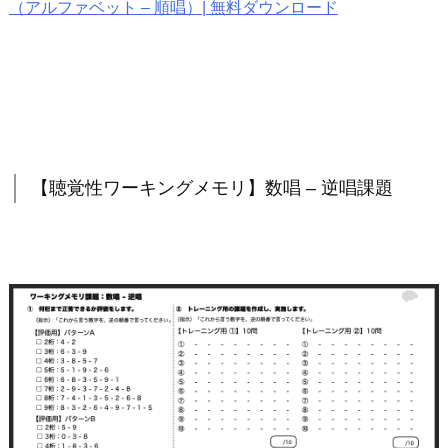
（アルファベット – 順唱）| 無料ダウンロード
【聴覚性ワーキングメモリ】数唱 – 逆唱課題