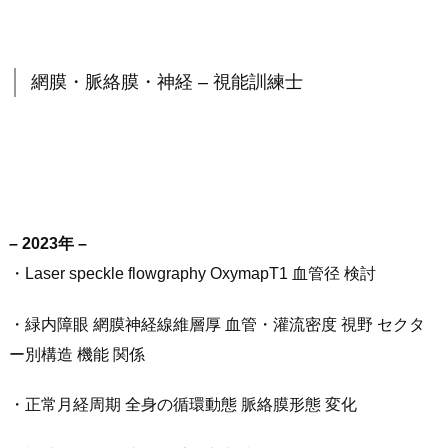
網膜・脈絡膜・神経 – 視能訓練士
– 2023年 –
・Laser speckle flowgraphy OxymapT1 血管径 検討
・緑内障眼 網膜神経線維層厚 血管・灌流密度 視野 セクタ
ー別構造 機能 関係
・正常月経周期 全身の循環動態 脈絡膜形態 変化