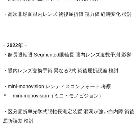
・高次非球面眼内レンズ 術後屈折値 視力値 経時変化 検討
– 2022年 –
・超長眼軸眼 Segmented眼軸長 眼内レンズ度数予測 影響
・眼内レンズ交換手術 異なる2式 術後屈折誤差 検討
・mini-monovision レンティスコンフォート 考察
＊ mini-monovision（ミニ・モノビジョン）
・区分屈折率光学式眼軸長測定装置 混濁が強い白内障 術後
屈折誤差 検討