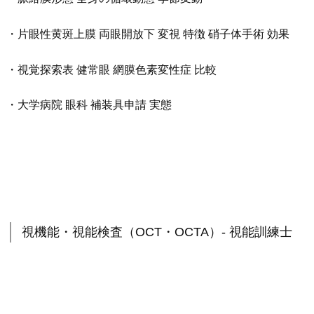
・片眼性黄斑上膜 両眼開放下 変視 特徴 硝子体手術 効果
・視覚探索表 健常眼 網膜色素変性症 比較
・大学病院 眼科 補装具申請 実態
視機能・視能検査（OCT・OCTA）- 視能訓練士