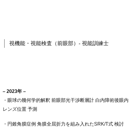
視機能・視能検査（前眼部）- 視能訓練士
– 2023年 –
・眼球の幾何学的解釈 前眼部光干渉断層計 白内障術後眼内
レンズ位置 予測
・円錐角膜症例 角膜全屈折力を組み入れたSRK/T式 検討