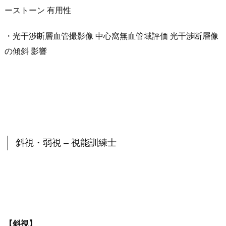
ーストーン 有用性
・光干渉断層血管撮影像 中心窩無血管域評価 光干渉断層像
の傾斜 影響
斜視・弱視 – 視能訓練士
【斜視】