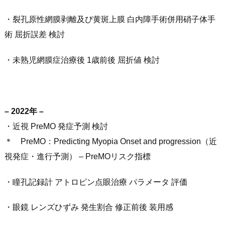
・裂孔原性網膜剥離及び黄斑上膜 白内障手術併用硝子体手
術 屈折誤差 検討
・未熟児網膜症治療後 1歳前後 屈折値 検討
– 2022年 –
・近視 PreMO 発症予測 検討
＊ PreMO：Predicting Myopia Onset and progression（近
視発症・進行予測） – PreMOリスク指標
・瞳孔記録計 アトロピン点眼治療 パラメータ 評価
・眼鏡 レンズひずみ 発生割合 修正前後 装用感