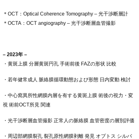
＊OCT：Optical Coherence Tomography – 光干渉断層計
＊OCTA：OCT angiography – 光干渉断層血管撮影
– 2023年 –
・黄斑上膜 分層黄斑円孔 手術前後 FAZの形状 比較
・若年健常成人 脈絡膜循環動態および形態 日内変動 検討
・中心窩異所性網膜内層を有する黄斑上膜 術後の視力・変
視 術前OCT所見 関連
・光干渉断層血管撮影 正常人の脈絡膜 血管密度の層別評価
・周辺部網膜裂孔 裂孔原性網膜剥離 発見 オプトス シルバ