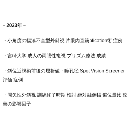
– 2023年 –
・小角度の輻湊不全型外斜視 片眼内直筋plication術 症例
・宮崎大学 成人の両眼性複視 プリズム療法 成績
・斜位近視術前後の屈折値・瞳孔径 Spot Vision Screener
評価 症例
・間欠性外斜視 訓練終了時期 検討 絶対融像幅 偏位量比 改
善の影響因子