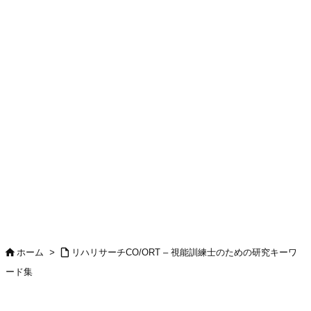


ホーム
>
リハリサーチCO/ORT – 視能訓練士のための研究キーワ
ード集