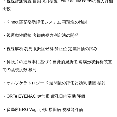
・視線計測装置 自動視力検査 Teller acuity cardsの視力評価
比較
・Kinect 頭部姿勢評価システム 再現性の検討
・視運動性眼振 客観的視力測定法の開発
・視線解析 乳児眼振症候群 静止位 定量評価の試み
・翼状片の進展率に基づく自覚的屈折値 角膜形状解析装置
での乱視度数 検討
・オルソケラトロジー ２週間後の評価と効果 要因 検討
・ORTe EYENAC 健常眼 瞳孔日内変動 評価
・多局所ERG Vogt-小柳-原田病 視機能評価