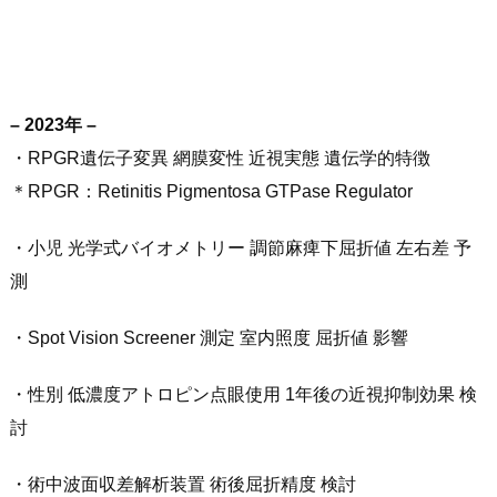
– 2023年 –
・RPGR遺伝子変異 網膜変性 近視実態 遺伝学的特徴
＊RPGR：Retinitis Pigmentosa GTPase Regulator
・小児 光学式バイオメトリー 調節麻痺下屈折値 左右差 予
測
・Spot Vision Screener 測定 室内照度 屈折値 影響
・性別 低濃度アトロピン点眼使用 1年後の近視抑制効果 検
討
・術中波面収差解析装置 術後屈折精度 検討