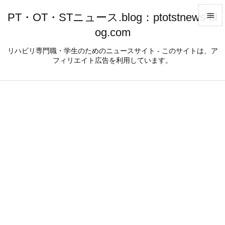
PT・OT・STニュース.blog：ptotstnews-bl

og.com

メニュ
リハビリ専門職・学生のためのニュースサイト - このサイトは、ア
フィリエイト広告を利用しています。

サイド

前へ

次へ

検索