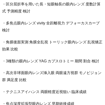
・区分屈折率を用いた長・短眼軸長の眼内レンズ 度数計算
式 予測精度 検討
・多焦点眼内レンズ vivity 全距離視力 デフォーカスカーブ
検討
・角膜後面実測 角膜全乱視 トーリック眼内レンズ 乱視矯正
効果 比較
・3種類の眼内レンズ YAG カプスロトミー 期間 割合 検討
・高次非球面眼内レンズ挿入眼 両眼遠方視群 モノビジョン
群 満足度 比較
・テクニスアイハンス 両眼軽度近視狙い 臨床成績
・焦点深度拡張型眼内レンズ 早期術後成績