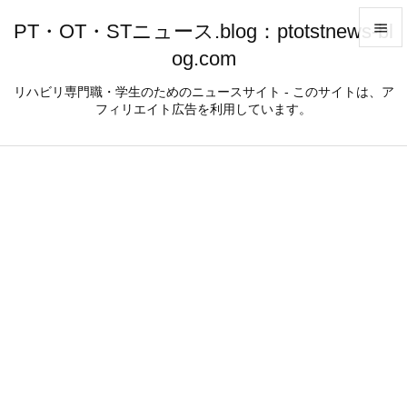
PT・OT・STニュース.blog：ptotstnews-bl

og.com

メニュ
リハビリ専門職・学生のためのニュースサイト - このサイトは、ア
フィリエイト広告を利用しています。

サイド

前へ

次へ

検索