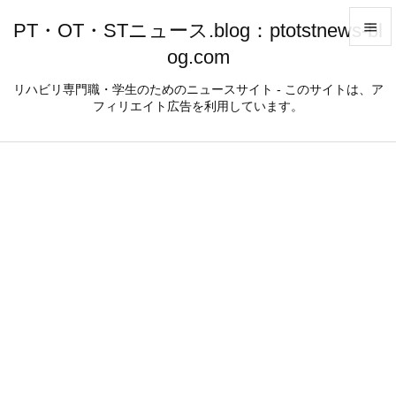
PT・OT・STニュース.blog：ptotstnews-bl

og.com

メニュ
リハビリ専門職・学生のためのニュースサイト - このサイトは、ア
フィリエイト広告を利用しています。

サイド

前へ

次へ

検索