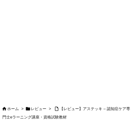



ホーム
>
レビュー
>
【レビュー】アステッキ – 認知症ケア専
門士eラーニング講座・資格試験教材