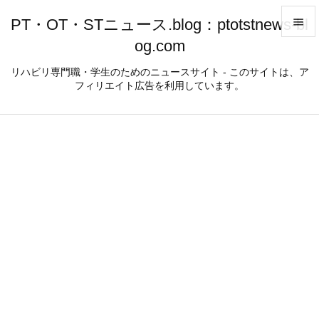
PT・OT・STニュース.blog：ptotstnews-bl

og.com

メニュ
リハビリ専門職・学生のためのニュースサイト - このサイトは、ア
フィリエイト広告を利用しています。

サイド

前へ

次へ

検索