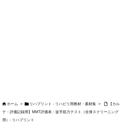



ホーム
>
リハプリント - リハビリ用教材・素材集
>
【カル
テ・評価記録用】MMT評価表：徒手筋力テスト（全身スクリーニング
用）- リハプリント