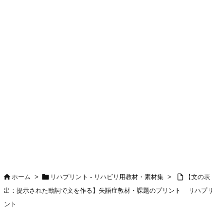



ホーム
>
リハプリント - リハビリ用教材・素材集
>
【文の表
出：提示された動詞で文を作る】失語症教材・課題のプリント – リハプリ
ント