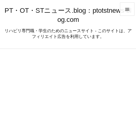
PT・OT・STニュース.blog：ptotstnews-bl

og.com

メニュ
リハビリ専門職・学生のためのニュースサイト - このサイトは、ア
フィリエイト広告を利用しています。

サイド

前へ

次へ

検索