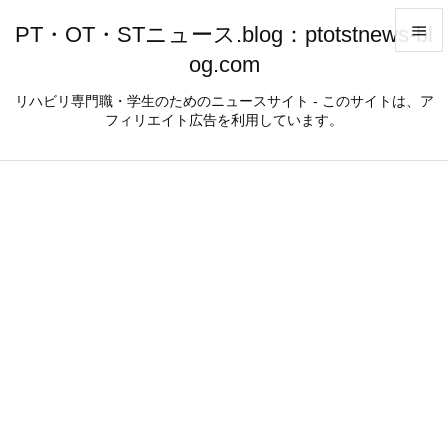
PT・OT・STニュース.blog：ptotstnews-bl

og.com

メニュ
リハビリ専門職・学生のためのニュースサイト - このサイトは、ア
フィリエイト広告を利用しています。

サイド

前へ

次へ

検索