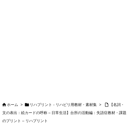



ホーム
>
リハプリント - リハビリ用教材・素材集
>
【名詞・
文の表出：絵カードの呼称 – 日常生活】台所の活動編：失語症教材・課題
のプリント – リハプリント