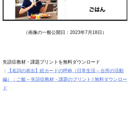
（画像の一般公開日：2023年7月18日）
失語症教材・課題プリントを無料ダウンロード
：
【名詞の表出】絵カードの呼称（日常生活 – 台所の活動
編）：ご飯 – 失語症教材・課題のプリント | 無料ダウンロー
ド