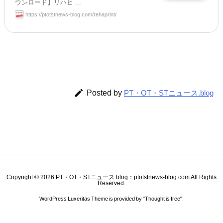
ウンロード】リハヒ ...
https://ptotstnews-blog.com/rehaprint/

Posted by
PT・OT・STニュース.blog
Copyright ©
2026
PT・OT・STニュース.blog：ptotstnews-blog.com
All Rights
Reserved.
WordPress Luxeritas Theme is provided by "
Thought is free
".