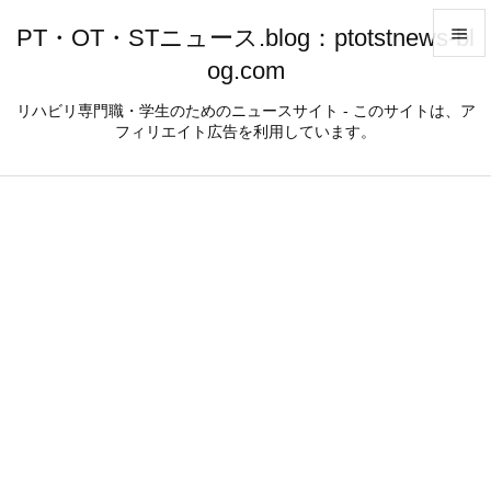
PT・OT・STニュース.blog：ptotstnews-bl

og.com

メニュ
リハビリ専門職・学生のためのニュースサイト - このサイトは、ア
フィリエイト広告を利用しています。

サイド

前へ

次へ

検索