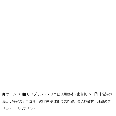



ホーム
>
リハプリント - リハビリ用教材・素材集
>
【名詞の
表出：特定のカテゴリーの呼称 身体部位の呼称】失語症教材・課題のプ
リント – リハプリント