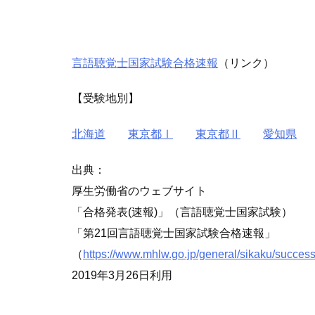
言語聴覚士国家試験合格速報
（リンク）
【受験地別】
北海道
東京都Ⅰ
東京都Ⅱ
愛知県
出典：
厚生労働省のウェブサイト
合格発表(速報)
（言語聴覚士国家試験）
第21回言語聴覚士国家試験合格速報
（
https://www.mhlw.go.jp/general/sikaku/success
2019年3月26日利用