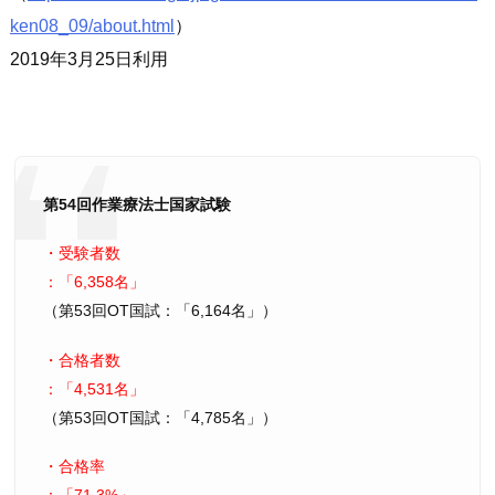
ken08_09/about.html
）
2019年3月25日利用
第54回作業療法士国家試験
・受験者数
：
6,358名
（第53回OT国試：
6,164名
）
・合格者数
：
4,531名
（第53回OT国試：
4,785名
）
・合格率
：
71.3%