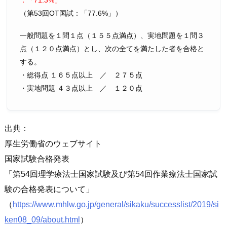
（第53回OT国試：
77.6%
）
一般問題を１問１点（１５５点満点）、実地問題を１問３
点（１２０点満点）とし、次の全てを満たした者を合格と
する。
・総得点 １６５点以上 ／ ２７５点
・実地問題 ４３点以上 ／ １２０点
出典：
厚生労働省のウェブサイト
国家試験合格発表
第54回理学療法士国家試験及び第54回作業療法士国家試
験の合格発表について
（
https://www.mhlw.go.jp/general/sikaku/successlist/2019/si
ken08_09/about.html
）