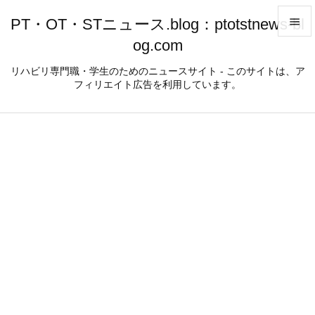
PT・OT・STニュース.blog：ptotstnews-bl

og.com

メニュ
リハビリ専門職・学生のためのニュースサイト - このサイトは、ア
フィリエイト広告を利用しています。

サイド

前へ

次へ

検索