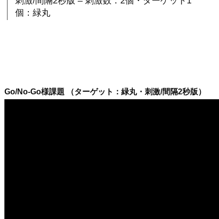
刺激/間隔2秒版 – 刺激数：2個・ターゲット1
個：緑丸
Go/No-Go様課題 （ターゲット：緑丸・刺激/間隔2秒版）