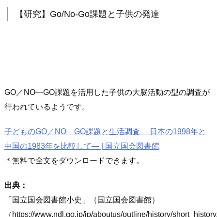
【研究】Go/No-Go課題と子供の発達
GO／NO―GO課題を活用した子供の大脳活動の型の調査が
行われているようです。
子どものGO／NO―GO課題と生活調査 ―日本の1998年と
中国の1983年を比較して― | 国立国会図書館
＊無料で全文をダウンロードできます。
出典：
「国立国会図書館小史」（国立国会図書館）
（https://www.ndl.go.jp/jp/aboutus/outline/history/short_histor