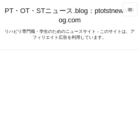
PT・OT・STニュース.blog：ptotstnews-bl

og.com

メニュ
リハビリ専門職・学生のためのニュースサイト - このサイトは、ア
フィリエイト広告を利用しています。

サイド

前へ

次へ

検索