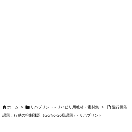



ホーム
>
リハプリント - リハビリ用教材・素材集
>
遂行機能
課題：行動の抑制課題（Go/No-Go様課題）- リハプリント