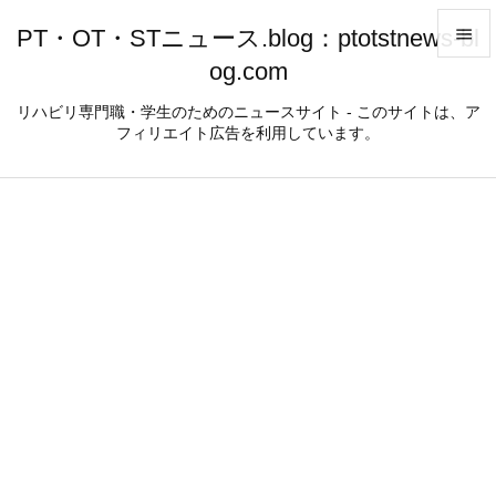
PT・OT・STニュース.blog：ptotstnews-bl

og.com

メニュ
リハビリ専門職・学生のためのニュースサイト - このサイトは、ア
フィリエイト広告を利用しています。

サイド

前へ

次へ

検索