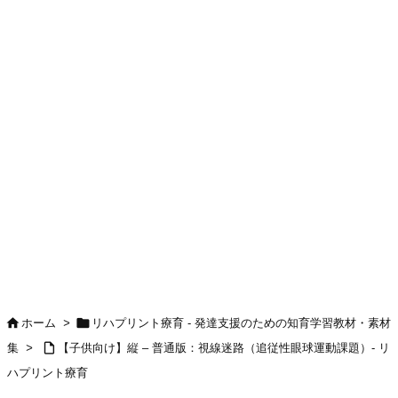


ホーム
>
リハプリント療育 - 発達支援のための知育学習教材・素材

集
>
【子供向け】縦 – 普通版：視線迷路（追従性眼球運動課題）- リ
ハプリント療育