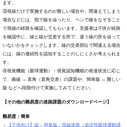
ます。
③視線だけで実施するのが難しい場合や、間違えてしまう
場合などには、指で線を辿ったり、ペンで線をなぞること
で視線の経路を確認してもらいます。支援者は子供が経路
を確認中に、線と線が交差する所で、違う線の所を辿って
いないかをチェックします。線の交差部位で間違える場合
には、線の連続性を認知することのしにくさが考えられま
す。
④視覚機能（眼球運動）・視覚認知機能の発達状況に応じ
て、曲線 → 直角（直角交差）の課題や、簡単版 → 難しい
版 などへ段階付けて実施してみてください。
【その他の難易度の迷路課題のダウンロードページ】
難易度：簡単
：
【子供向け】縦 – 簡単版：視線迷路（追従性眼球運動課