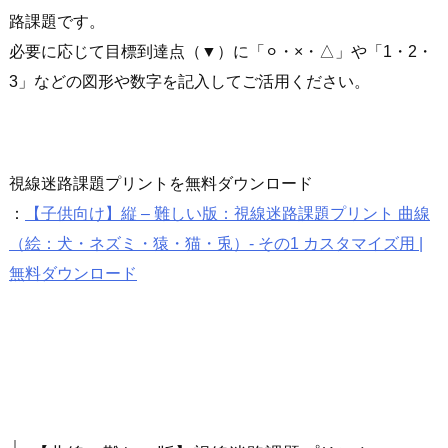
路課題です。
必要に応じて目標到達点（▼）に「⚪︎・×・△」や「1・2・
3」などの図形や数字を記入してご活用ください。
視線迷路課題プリントを無料ダウンロード
：
【子供向け】縦 – 難しい版：視線迷路課題プリント 曲線
（絵：犬・ネズミ・猿・猫・兎）- その1 カスタマイズ用 |
無料ダウンロード