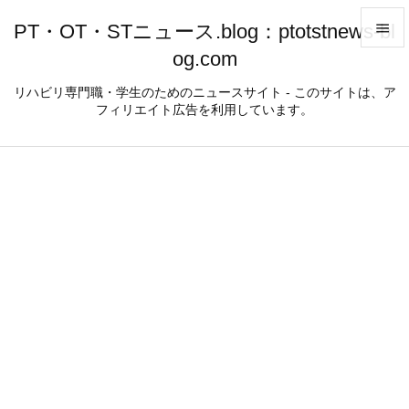
PT・OT・STニュース.blog：ptotstnews-bl

og.com

メニュ
リハビリ専門職・学生のためのニュースサイト - このサイトは、ア
フィリエイト広告を利用しています。

サイド

前へ

次へ

検索