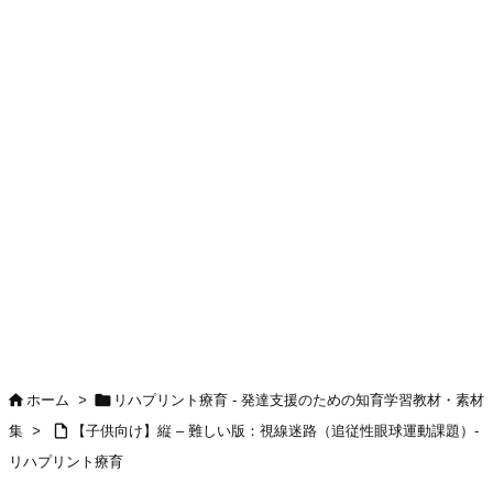


ホーム
>
リハプリント療育 - 発達支援のための知育学習教材・素材

集
>
【子供向け】縦 – 難しい版：視線迷路（追従性眼球運動課題）-
リハプリント療育