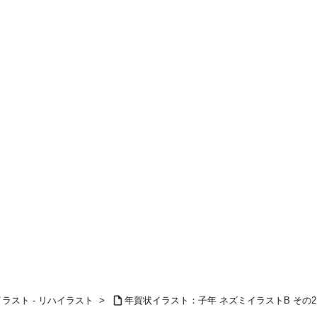

ラスト - リハイラスト
>
年賀状イラスト：子年 ネズミイラストB その2