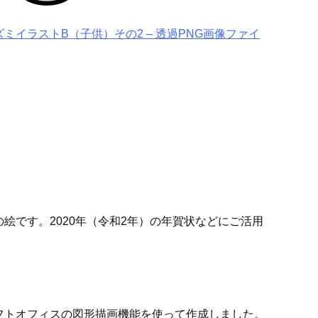
ミイラストB（子供）その2 – 透過PNG画像ファイ
絵です。2020年（令和2年）の年賀状などにご活用
フトオフィスの図形描画機能を使って作成しました。