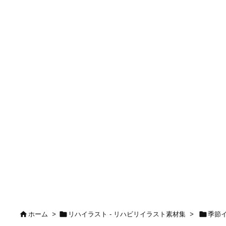



ホーム
>
リハイラスト - リハビリイラスト素材集
>
季節イ