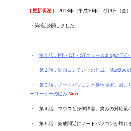
[ 更新状況 ]
2018年（平成30年）2月9日（金）
・第3話公開しました。
・
第１話．PT・OT・STニュース.blogの下
・
第２話．動画コンテンツの作成。MacBook Pr
・
第３話．ノートパソコンと身体障害。肩こり
ーユーザーの悩み
New
・ 第４話．マウスと身体障害。痛みの対応策に
・ 第５話．完成間近にノートパソコンが壊れる。Mac