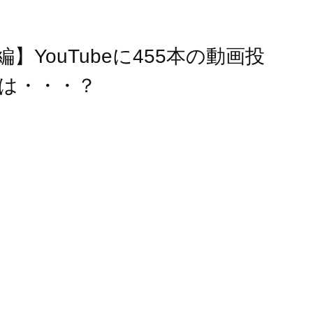
編】YouTubeに455本の動画投
は・・・？