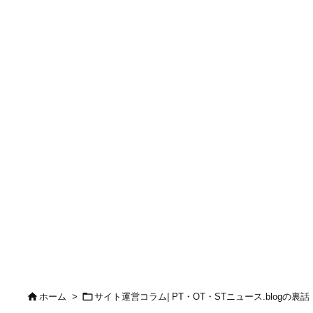


ホーム
>
サイト運営コラム| PT・OT・STニュース.blogの裏話