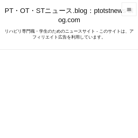
PT・OT・STニュース.blog：ptotstnews-bl

og.com

メニュ
リハビリ専門職・学生のためのニュースサイト - このサイトは、ア
フィリエイト広告を利用しています。

サイド

前へ

次へ

検索