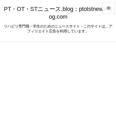
PT・OT・STニュース.blog：ptotstnews-bl

og.com

メニュ
リハビリ専門職・学生のためのニュースサイト - このサイトは、ア
フィリエイト広告を利用しています。

サイド

前へ

次へ

検索