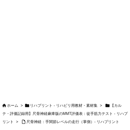



ホーム
>
リハプリント - リハビリ用教材・素材集
>
【カル
テ・評価記録用】尺骨神経麻痺版のMMT評価表：徒手筋力テスト - リハプ

リント
>
尺骨神経：手関節レベルの走行（掌側）- リハプリント