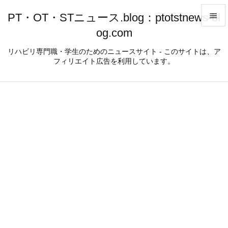
PT・OT・STニュース.blog：ptotstnews-bl

og.com

メニュ
リハビリ専門職・学生のためのニュースサイト - このサイトは、ア
フィリエイト広告を利用しています。

サイド

前へ

次へ

検索