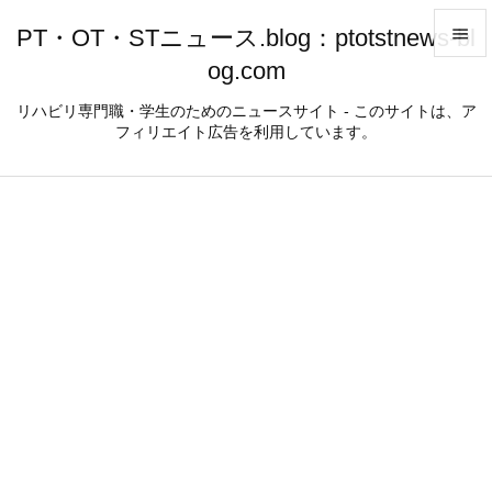
PT・OT・STニュース.blog：ptotstnews-bl

og.com

メニュ
リハビリ専門職・学生のためのニュースサイト - このサイトは、ア
フィリエイト広告を利用しています。

サイド

前へ

次へ

検索