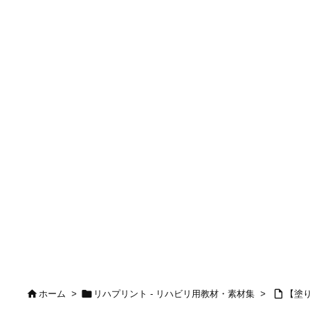



ホーム
>
リハプリント - リハビリ用教材・素材集
>
【塗