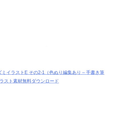
イラストE その2-1（色ぬり編集あり – 手書き筆
| イラスト素材無料ダウンロード