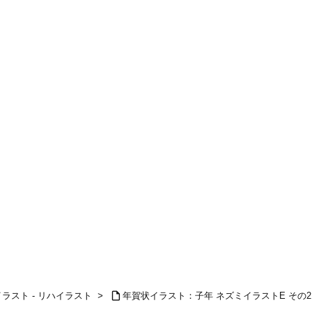

ラスト - リハイラスト
>
年賀状イラスト：子年 ネズミイラストE その2