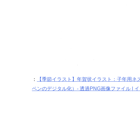
：
【季節イラスト】年賀状イラスト：子年用ネズミ
ペンのデジタル化）- 透過PNG画像ファイル 