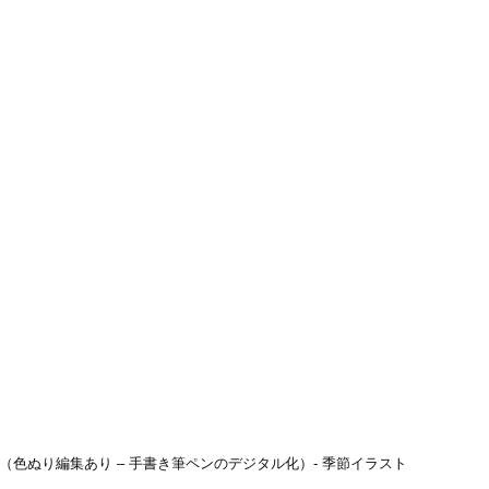
（色ぬり編集あり – 手書き筆ペンのデジタル化）- 季節イラスト