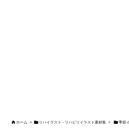



ホーム
>
リハイラスト - リハビリイラスト素材集
>
季節イ