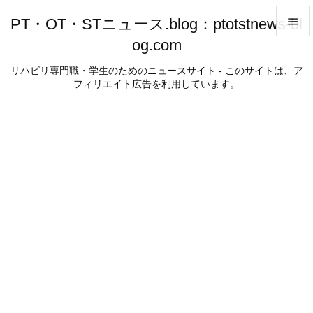
PT・OT・STニュース.blog：ptotstnews-bl

og.com

メニュ
リハビリ専門職・学生のためのニュースサイト - このサイトは、ア
フィリエイト広告を利用しています。

サイド

前へ

次へ

検索