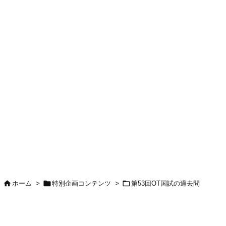



ホーム
>
特別企画コンテンツ
>
第53回OT国試の過去問