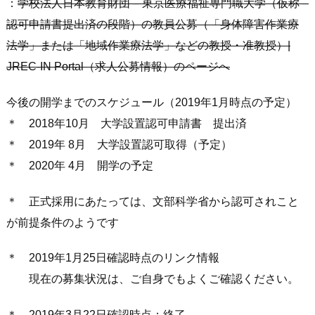
：
学校法人日本教育財団 – 東京医療福祉専門職大学（仮称 –
認可申請書提出済の段階）の教員公募（「身体障害作業療
法学」または「地域作業療法学」などの教授・准教授）|
JREC-IN Portal（求人公募情報）のページへ
今後の開学までのスケジュール（2019年1月時点の予定）
＊ 2018年10月 大学設置認可申請書 提出済
＊ 2019年 8月 大学設置認可取得（予定）
＊ 2020年 4月 開学の予定
＊ 正式採用にあたっては、文部科学省から認可されこと
が前提条件のようです
＊ 2019年1月25日確認時点のリンク情報
現在の募集状況は、ご自身でもよくご確認ください。
＊ 2019年3月22日確認時点：終了