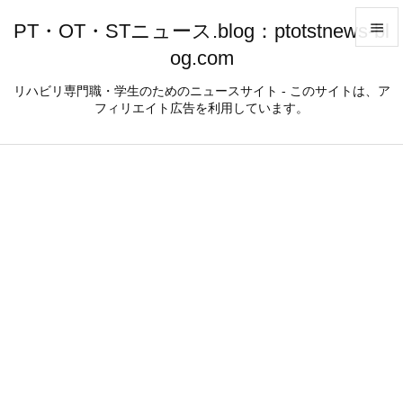
PT・OT・STニュース.blog：ptotstnews-bl

og.com

メニュ
リハビリ専門職・学生のためのニュースサイト - このサイトは、ア
フィリエイト広告を利用しています。

サイド

前へ

次へ

検索