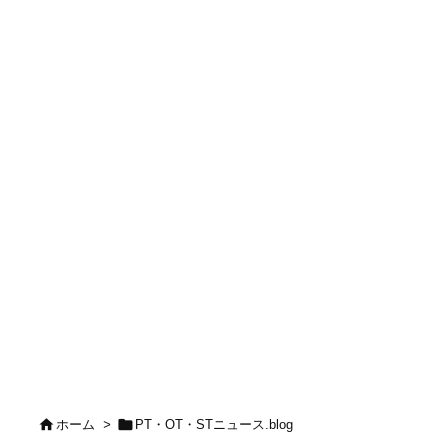


ホーム
>
PT・OT・STニュース.blog