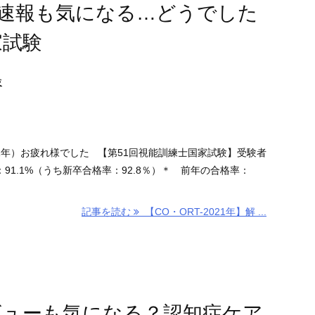
解答速報も気になる…どうでした
家試験
験
1年）お疲れ様でした 【第51回視能訓練士国家試験】受験者
：91.1%（うち新卒合格率：92.8％）＊ 前年の合格率：
記事を読む
【CO・ORT-2021年】解 ...
レビューも気になる？認知症ケア