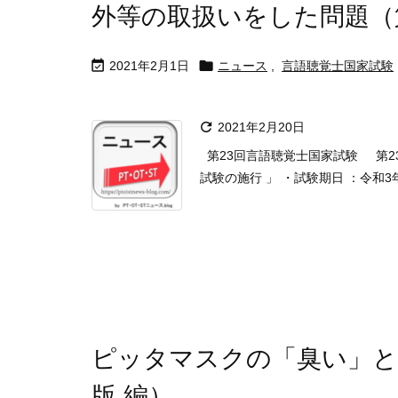
外等の取扱いをした問題（第


2021年2月1日
ニュース
,
言語聴覚士国家試験

2021年2月20日
第23回言語聴覚士国家試験 第2
試験の施行 」 ・試験期日 ：令和3年
ピッタマスクの「臭い」と
版 編）