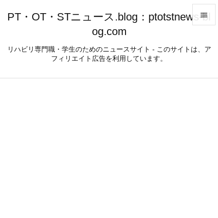
PT・OT・STニュース.blog：ptotstnews-bl

og.com

メニュ
リハビリ専門職・学生のためのニュースサイト - このサイトは、ア
フィリエイト広告を利用しています。

サイド

前へ

次へ

検索