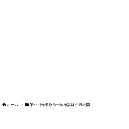


ホーム
>
第52回作業療法士国家試験の過去問