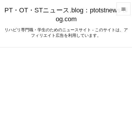
PT・OT・STニュース.blog：ptotstnews-bl

og.com

メニュ
リハビリ専門職・学生のためのニュースサイト - このサイトは、ア
フィリエイト広告を利用しています。

サイド

前へ

次へ

検索