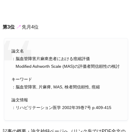
第3位
↗︎
先月4位
論文名
：脳血管障害片麻痺患者における痙縮評価
Modified Ashworth Scale (MAS)の評価者間信頼性の検討
キーワード
：脳血管障害, 片麻痺, MAS, 検者間信頼性, 痙縮
論文情報
：リハビリテーション医学 2002年39巻7号 p.409-415
記事の概要・論文抄録ページへ（リンク先ではPDF全文の