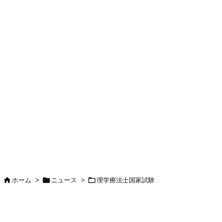



ホーム
>
ニュース
>
理学療法士国家試験