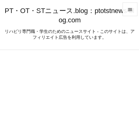
PT・OT・STニュース.blog：ptotstnews-bl

og.com

メニュ
リハビリ専門職・学生のためのニュースサイト - このサイトは、ア
フィリエイト広告を利用しています。

サイド

前へ

次へ

検索