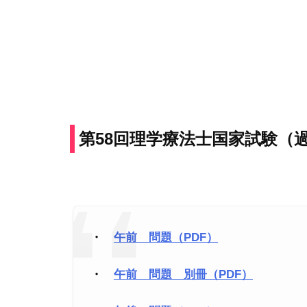
第58回理学療法士国家試験（
・
午前 問題（PDF）
・
午前 問題 別冊（PDF）