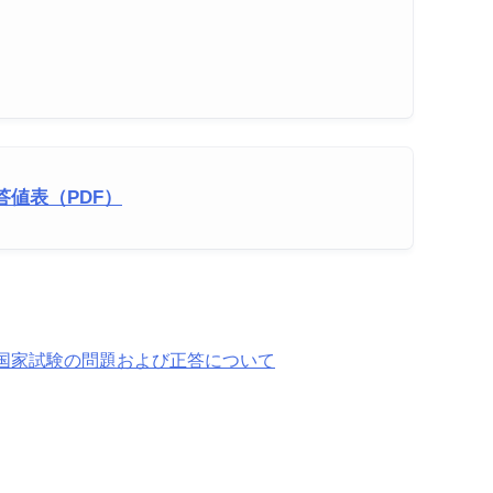
答値表（PDF）
士国家試験の問題および正答について