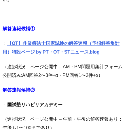
解答速報候補①
：
【OT】
作業療法士国家試験の解答速報
（予想解答集計
用）特設ページ by PT・OT・STニュース.blog
（進捗状況：ページ公開中 – AM・PM問題用集計フォーム
公開済み:AM回答2〜3件+α・PM回答1〜2件+α）
解答速報候補②
：
国試塾リハビリアカデミー
（進捗状況：ページ公開中 – 午前・午後の解答速報あり：
午後も1〜100まであり）