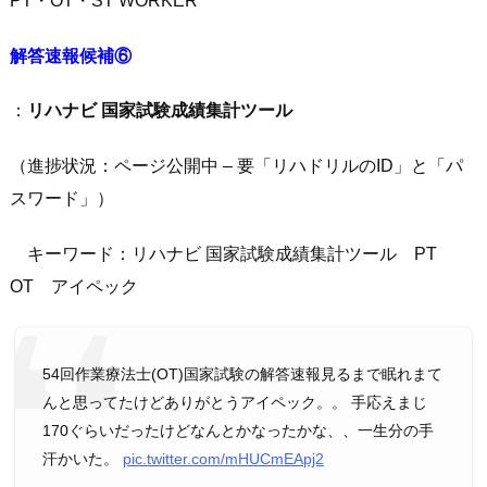
PT・OT・ST WORKER
解答速報候補⑥
：
リハナビ 国家試験成績集計ツール
（進捗状況：ページ公開中 – 要「リハドリルのID」と「パ
スワード」）
キーワード：リハナビ 国家試験成績集計ツール PT
OT アイペック
54回作業療法士(OT)国家試験の解答速報見るまで眠れまて
んと思ってたけどありがとうアイペック。。 手応えまじ
170ぐらいだったけどなんとかなったかな、、一生分の手
汗かいた。
pic.twitter.com/mHUCmEApj2