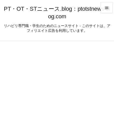
PT・OT・STニュース.blog：ptotstnews-bl

og.com

メニュ
リハビリ専門職・学生のためのニュースサイト - このサイトは、ア
フィリエイト広告を利用しています。

サイド

前へ

次へ

検索