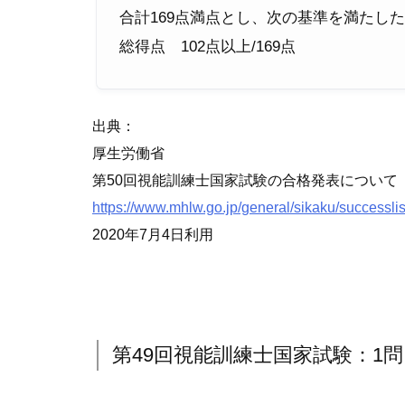
合計169点満点とし、次の基準を満たし
総得点 102点以上/169点
出典：
厚生労働省
第50回視能訓練士国家試験の合格発表について
https://www.mhlw.go.jp/general/sikaku/successli
2020年7月4日利用
第49回視能訓練士国家試験：1