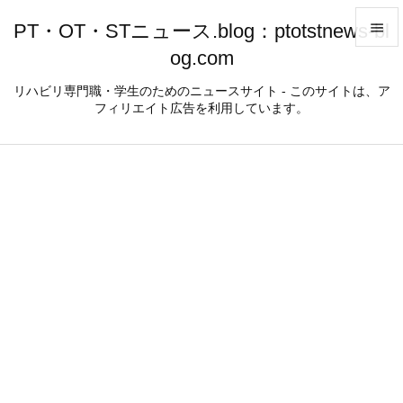
PT・OT・STニュース.blog：ptotstnews-bl

og.com

メニュ
リハビリ専門職・学生のためのニュースサイト - このサイトは、ア
フィリエイト広告を利用しています。

サイド

前へ

次へ

検索