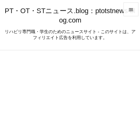
PT・OT・STニュース.blog：ptotstnews-bl

og.com

メニュ
リハビリ専門職・学生のためのニュースサイト - このサイトは、ア
フィリエイト広告を利用しています。

サイド

前へ

次へ

検索