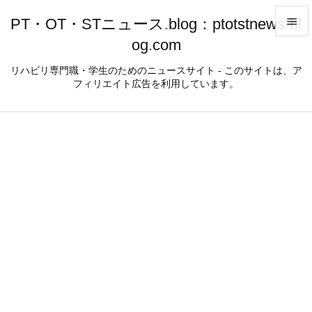
PT・OT・STニュース.blog：ptotstnews-bl

og.com

メニュ
リハビリ専門職・学生のためのニュースサイト - このサイトは、ア
フィリエイト広告を利用しています。

サイド

前へ

次へ

検索